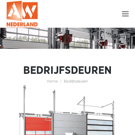
BEDRIJFSDEUREN
Home
Je bent hier:
Bedrijfsdeuren