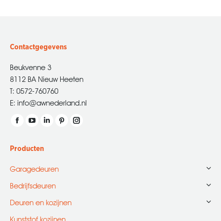
Contactgegevens
Beukvenne 3
8112 BA Nieuw Heeten
T: 0572-760760
E: info@awnederland.nl
Vind ons op:
Facebook
YouTube
Linkedin
Pinterest
Instagram
page
page
page
page
page
Producten
opens
opens
opens
opens
opens
in
in
in
in
in
Garagedeuren
new
new
new
new
new
Bedrijfsdeuren
window
window
window
window
window
Deuren en kozijnen
Kunststof kozijnen