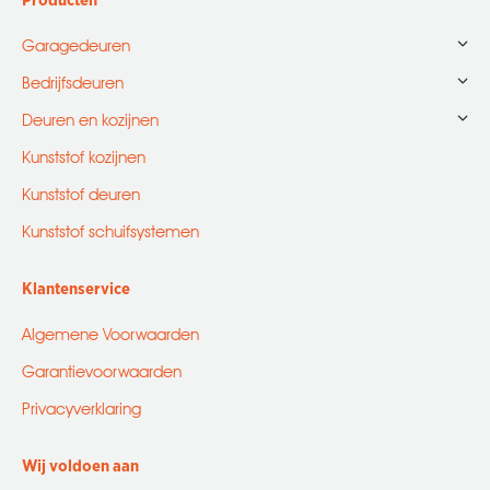
Producten
opens
opens
opens
opens
opens
in
in
in
in
in
Garagedeuren
new
new
new
new
new
Bedrijfsdeuren
window
window
window
window
window
Deuren en kozijnen
Kunststof kozijnen
Kunststof deuren
Kunststof schuifsystemen
Klantenservice
Algemene Voorwaarden
Garantievoorwaarden
Privacyverklaring
Wij voldoen aan