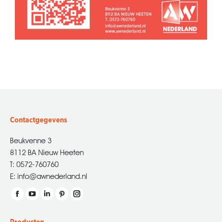
Contactgegevens
Beukvenne 3
8112 BA Nieuw Heeten
T: 0572-760760
E: info@awnederland.nl
Vind ons op:
Facebook
YouTube
Linkedin
Pinterest
Instagram
page
page
page
page
page