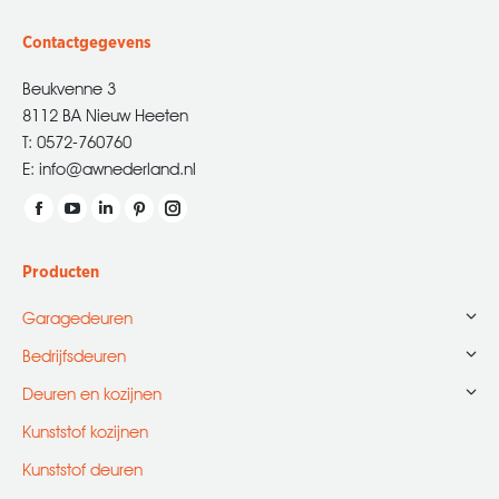
Contactgegevens
Beukvenne 3
8112 BA Nieuw Heeten
T: 0572-760760
E: info@awnederland.nl
Vind ons op:
Facebook
YouTube
Linkedin
Pinterest
Instagram
page
page
page
page
page
Producten
opens
opens
opens
opens
opens
in
in
in
in
in
Garagedeuren
new
new
new
new
new
Bedrijfsdeuren
window
window
window
window
window
Deuren en kozijnen
Kunststof kozijnen
Kunststof deuren