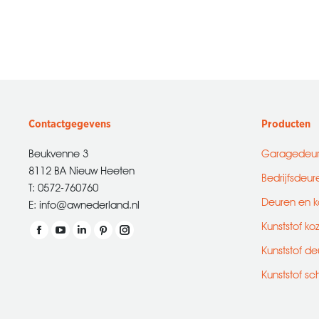
Contactgegevens
Producten
Beukvenne 3
Garagedeu
8112 BA Nieuw Heeten
Bedrijfsdeur
T: 0572-760760
Deuren en k
E: info@awnederland.nl
Kunststof ko
Vind ons op:
Facebook
YouTube
Linkedin
Pinterest
Instagram
Kunststof de
page
page
page
page
page
Kunststof sc
opens
opens
opens
opens
opens
in
in
in
in
in
new
new
new
new
new