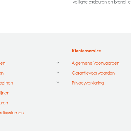
veiligheidsdeuren en brand- 
Klantenservice
ren
Algemene Voorwaarden
en
Garantievoorwaarden
ozijnen
Privacyverklaring
zijnen
uren
huifsystemen