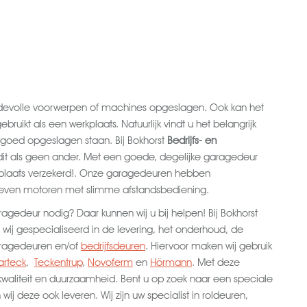
devolle voorwerpen of machines opgeslagen. Ook kan het
uikt als een werkplaats. Natuurlijk vindt u het belangrijk
 goed opgeslagen staan. Bij Bokhorst
Bedrijfs- en
 dit als geen ander. Met een goede, degelijke garagedeur
gplaats verzekerd!. Onze garagedeuren hebben
reven motoren met slimme afstandsbediening.
agedeur nodig? Daar kunnen wij u bij helpen! Bij Bokhorst
 wij gespecialiseerd in de levering, het onderhoud, de
aragedeuren en/of
bedrijfsdeuren
. Hiervoor maken wij gebruik
arteck
,
Teckentrup
,
Novoferm
en
Hörmann
. Met deze
waliteit en duurzaamheid. Bent u op zoek naar een speciale
ij deze ook leveren. Wij zijn uw specialist in roldeuren,