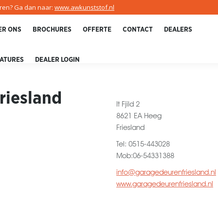
uren? Ga dan naar:
www.awkunststof.nl
ER ONS
BROCHURES
OFFERTE
CONTACT
DEALERS
ATURES
DEALER LOGIN
riesland
It Fjild 2
8621 EA Heeg
Friesland
Tel: 0515-443028
Mob:06-54331388
info@garagedeurenfriesland.nl
www.garagedeurenfriesland.nl