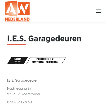
I.E.S.
Garagedeuren
I.E.S. Garagedeuren
Nadinegang 87
2719 CZ Zoetermeer
079 – 341 69 50