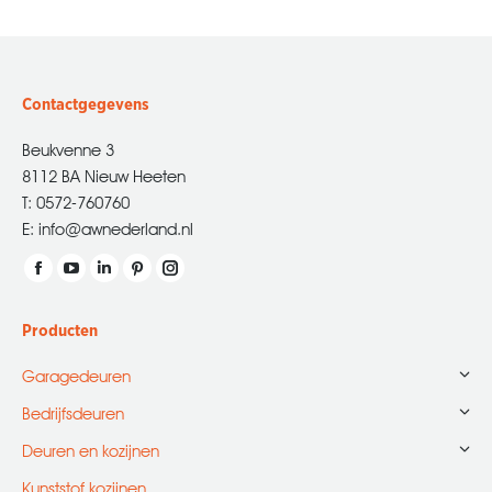
Contactgegevens
Beukvenne 3
8112 BA Nieuw Heeten
T: 0572-760760
E: info@awnederland.nl
Vind ons op:
Facebook
YouTube
Linkedin
Pinterest
Instagram
page
page
page
page
page
Producten
opens
opens
opens
opens
opens
in
in
in
in
in
Garagedeuren
new
new
new
new
new
Bedrijfsdeuren
window
window
window
window
window
Deuren en kozijnen
Kunststof kozijnen