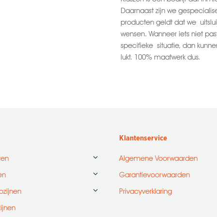
Daarnaast zijn we gespecialis
producten geldt dat we uitsl
wensen. Wanneer iets niet past
specifieke situatie, dan kunne
lukt. 100% maatwerk dus.
Klantenservice
ren
Algemene Voorwaarden
en
Garantievoorwaarden
ozijnen
Privacyverklaring
zijnen