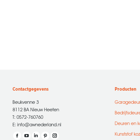
Contactgegevens
Producten
Beukvenne 3
Garagedeu
8112 BA Nieuw Heeten
Bedrijfsdeur
T: 0572-760760
Deuren en k
E: info@awnederland.nl
Kunststof ko
Vind ons op:
Facebook
YouTube
Linkedin
Pinterest
Instagram