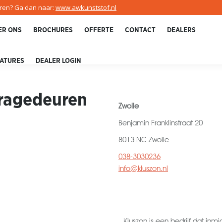
uren? Ga dan naar:
www.awkunststof.nl
ER ONS
BROCHURES
OFFERTE
CONTACT
DEALERS
ATURES
DEALER LOGIN
ragedeuren
Zwolle
Benjamin Franklinstraat 20
8013 NC Zwolle
038-3030236
info@kluszon.nl
Kluszon is een bedrijf dat inmi