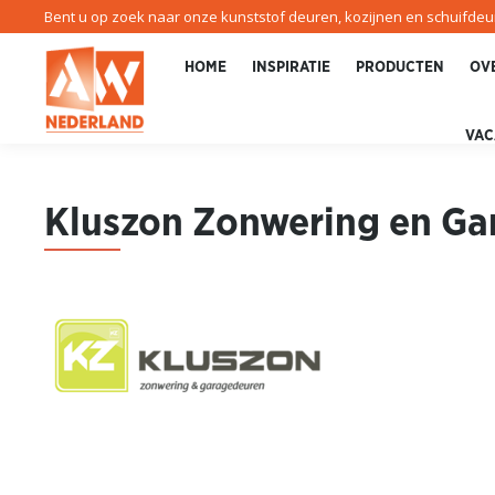
Bent u op zoek naar onze kunststof deuren, kozijnen en schuifde
HOME
INSPIRATIE
PRODUCTEN
OV
VAC
Klus
zon Zonwering en Ga