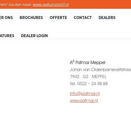
uren? Ga dan naar:
www.awkunststof.nl
ER ONS
BROCHURES
OFFERTE
CONTACT
DEALERS
ATURES
DEALER LOGIN
5
A
Patmar Meppel
Johan van Oldenbarneveltstraa
7942 GZ MEPPEL
Tel. 0522 – 24 48 88
info@patmar.nl
www.patmar.nl