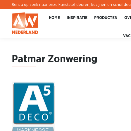
Bent u op zoek naar onze kunststof deuren, kozijnen en schuifde
HOME
INSPIRATIE
PRODUCTEN
OV
VAC
Patm
ar Zonwering