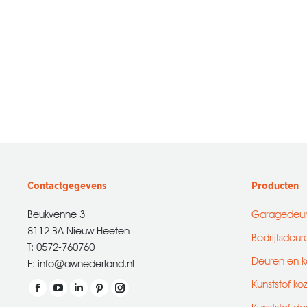
Contactgegevens
Producten
Beukvenne 3
Garagedeu
8112 BA Nieuw Heeten
Bedrijfsdeur
T: 0572-760760
Deuren en k
E: info@awnederland.nl
Kunststof ko
Vind ons op:
Facebook
YouTube
Linkedin
Pinterest
Instagram
Kunststof de