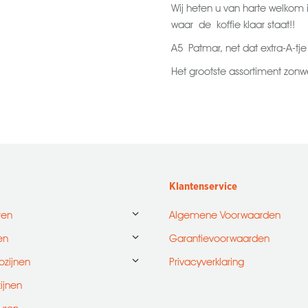
Wij heten u van harte welkom
waar de koffie klaar staat!!
A5 Patmar, net dat extra-A-tje
Het grootste assortiment zonw
Klantenservice
ren
Algemene Voorwaarden
en
Garantievoorwaarden
ozijnen
Privacyverklaring
zijnen
uren