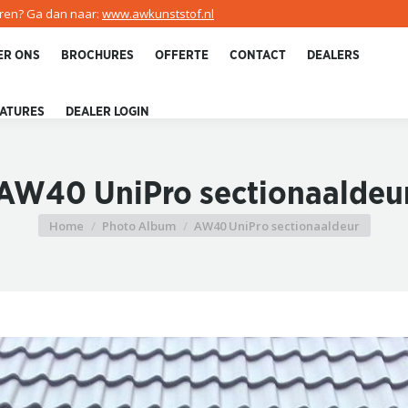
uren? Ga dan naar:
www.awkunststof.nl
ER ONS
BROCHURES
OFFERTE
CONTACT
DEALERS
ATURES
DEALER LOGIN
AW40 UniPro sectionaaldeu
Home
Photo Album
AW40 UniPro sectionaaldeur
Je bent hier: