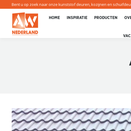
Bent u op zoek naar onze kunststof deuren, kozijnen en schuifde
HOME
INSPIRATIE
PRODUCTEN
OV
VAC