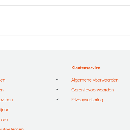
Next
album:
Klantenservice
ren
Algemene Voorwaarden
en
Garantievoorwaarden
ozijnen
Privacyverklaring
zijnen
uren
huifsystemen