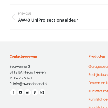
Album
PREVIOUS
navigation
AW40 UniPro sectionaaldeur
Previous
album:
Contactgegevens
Producten
Beukvenne 3
Garagedeu
8112 BA Nieuw Heeten
Bedrijfsdeur
T: 0572-760760
Deuren en k
E: info@awnederland.nl
Kunststof ko
Vind ons op:
Facebook
YouTube
Linkedin
Pinterest
Instagram
Kunststof de
page
page
page
page
page
Kunststof sc
opens
opens
opens
opens
opens