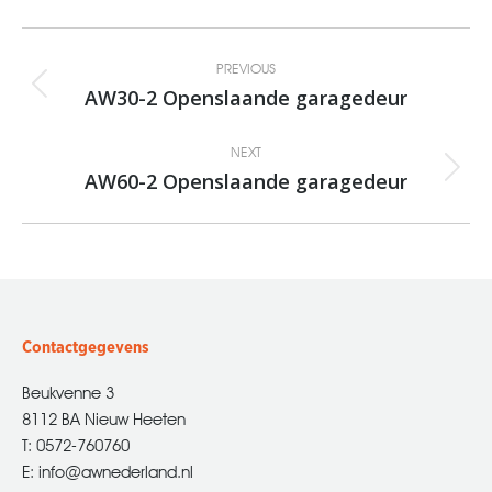
Album
PREVIOUS
navigation
AW30-2 Openslaande garagedeur
Previous
album:
NEXT
AW60-2 Openslaande garagedeur
Next
album:
Contactgegevens
Beukvenne 3
8112 BA Nieuw Heeten
T: 0572-760760
E: info@awnederland.nl