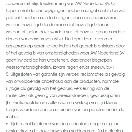
zonder schriftelijk toestemming van AW Nederland BV. Of
koper en/of derden wijzigingen hebben aangebracht dan wel
getracht hebben aan te brengen, daaraan andere zaken
werden bevestigd die daaraan niet bevestigd dienen te
worden of indien deze werden ver- of bewerkt op een andere
dan de voorgeschreven wijze. De koper komt evenmin
aanspraak op garantie toe indien het gebrek is ontstaan door
of het gevolg is van omstandigheden waar AW Nederland BV
geen invloed op kan uitoefenen, daaronder begrepen
weersomstandigheden. (zware regen en/of sneeuw b.v.)
5. Uitgesloten van garantie zijn verder: reclamaties als gevolg
van onvoldoende onderhoud aan de producten, normale
slijtage als gevolg van het gebruik, verkleuring van de
materialen als gevolg van weersinvloeden, gebruikssporen
(bij sectionaaldeuren zullen zich na verloop van tijd kleine
krasjes voordoen aan de uiteinden van de panelen onder de
rubbers).
6. Tijdens het bedienen van de producten mogen er geen
obstakels zijn die deze beweging verhinderen. De bediening