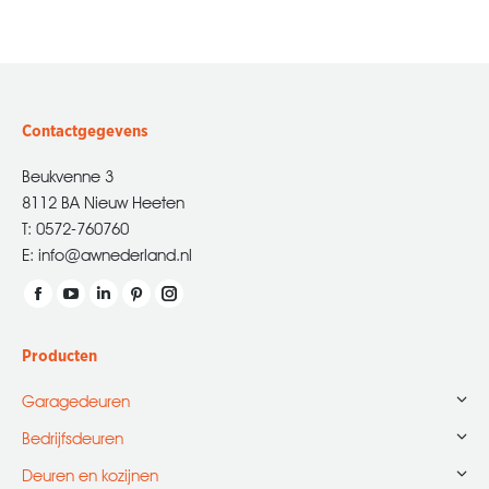
Contactgegevens
Beukvenne 3
8112 BA Nieuw Heeten
T: 0572-760760
E: info@awnederland.nl
Vind ons op:
Facebook
YouTube
Linkedin
Pinterest
Instagram
page
page
page
page
page
Producten
opens
opens
opens
opens
opens
in
in
in
in
in
Garagedeuren
new
new
new
new
new
Bedrijfsdeuren
window
window
window
window
window
Deuren en kozijnen