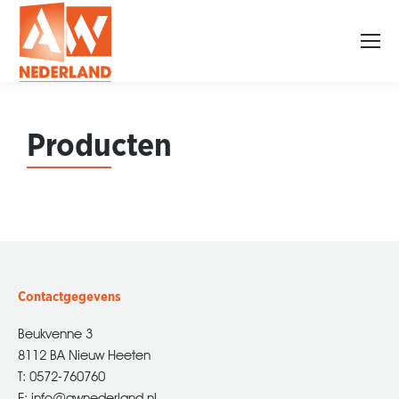
Produ
cten
Contactgegevens
Beukvenne 3
8112 BA Nieuw Heeten
T: 0572-760760
E: info@awnederland.nl