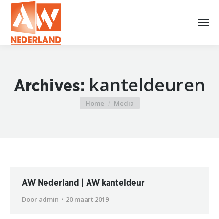
kanteldeuren
Archives:
Home
Media
Je bent hier:
AW Nederland | AW kanteldeur
Door
admin
20 maart 2019