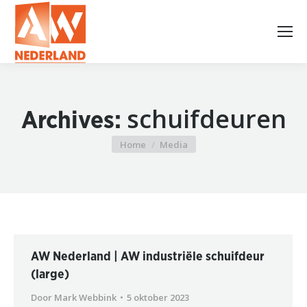
schuifdeuren
Archives:
Home
Media
Je bent hier:
AW Nederland | AW industriële schuifdeur
(large)
Door
Mark Webbink
5 oktober 2023