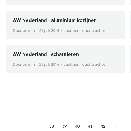
AW Nederland | aluminium kozijnen
Door
admin
21 juli 2016
Laat een reactie achter
AW Nederland | scharnieren
Door
admin
21 juli 2016
Laat een reactie achter
←
1
…
38
39
40
41
42
→