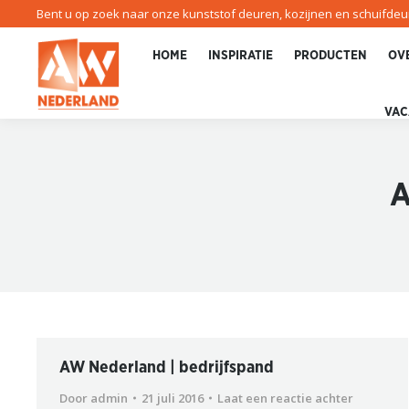
Bent u op zoek naar onze kunststof deuren, kozijnen en schuifde
HOME
INSPIRATIE
PRODUCTEN
OV
VAC
A
AW Nederland | bedrijfspand
Door
admin
21 juli 2016
Laat een reactie achter