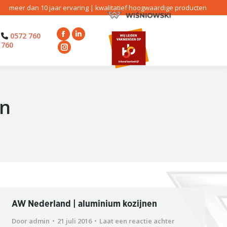
meer dan 10 jaar ervaring | kwalitatief hoogwaardige producten
0572 760
Facebook
Linkedin
760
page
Instagram
page
opens
page
opens
in
opens
in
new
in
new
en
window
new
window
window
AW Nederland | aluminium kozijnen
Door
admin
21 juli 2016
Laat een reactie achter