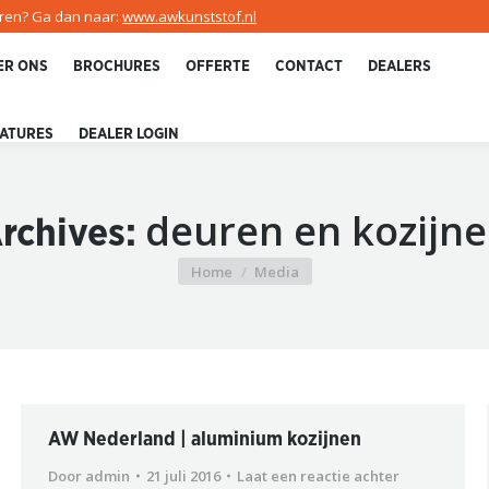
uren? Ga dan naar:
www.awkunststof.nl
ER ONS
BROCHURES
OFFERTE
CONTACT
DEALERS
ATURES
DEALER LOGIN
deuren en kozijn
rchives:
Home
Media
Je bent hier:
AW Nederland | aluminium kozijnen
Door
admin
21 juli 2016
Laat een reactie achter