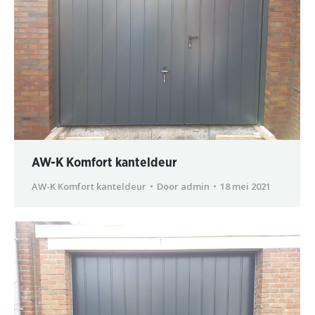
AW-K Komfort kanteldeur
AW-K Komfort kanteldeur
Door
admin
18 mei 2021