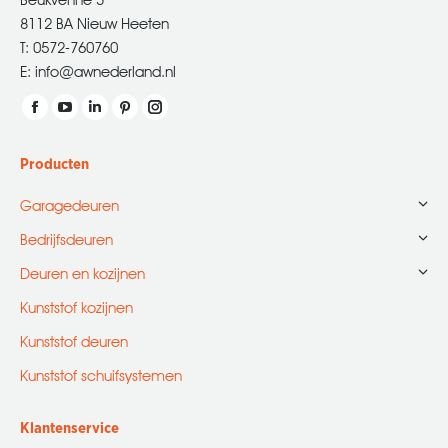
8112 BA Nieuw Heeten
T: 0572-760760
E: info@awnederland.nl
Vind ons op:
Facebook
YouTube
Linkedin
Pinterest
Instagram
page
page
page
page
page
Producten
opens
opens
opens
opens
opens
in
in
in
in
in
Garagedeuren
new
new
new
new
new
Bedrijfsdeuren
window
window
window
window
window
Deuren en kozijnen
Kunststof kozijnen
Kunststof deuren
Kunststof schuifsystemen
Klantenservice