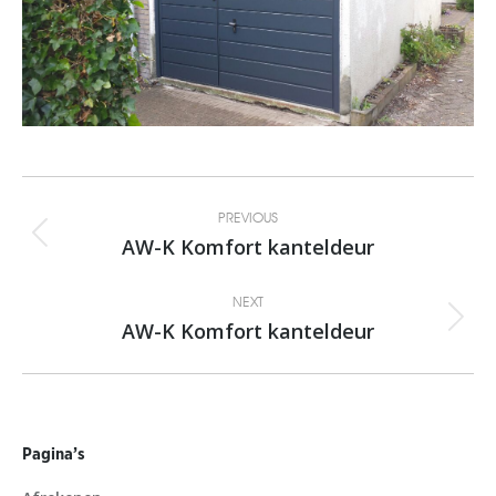
Album
PREVIOUS
navigation
AW-K Komfort kanteldeur
Previous
album:
NEXT
AW-K Komfort kanteldeur
Next
album:
Pagina’s