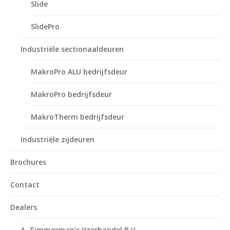
Slide
SlidePro
Industriële sectionaaldeuren
MakroPro ALU bedrijfsdeur
MakroPro bedrijfsdeur
MakroTherm bedrijfsdeur
Industriële zijdeuren
Brochures
Contact
Dealers
A. Timmerman’s IJzerhandel B.V.