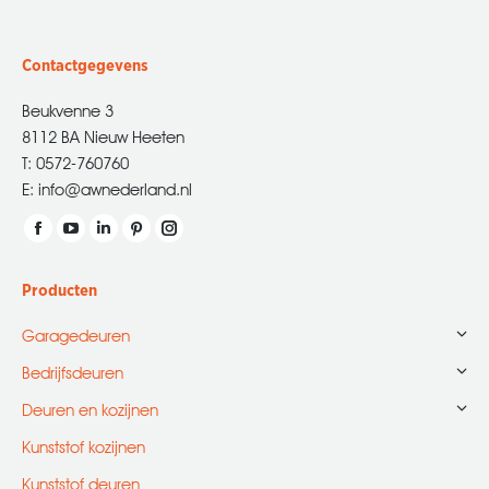
Contactgegevens
Beukvenne 3
8112 BA Nieuw Heeten
T: 0572-760760
E: info@awnederland.nl
Vind ons op:
Facebook
YouTube
Linkedin
Pinterest
Instagram
page
page
page
page
page
Producten
opens
opens
opens
opens
opens
in
in
in
in
in
Garagedeuren
new
new
new
new
new
Bedrijfsdeuren
window
window
window
window
window
Deuren en kozijnen
Kunststof kozijnen
Kunststof deuren