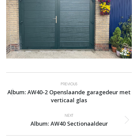
Album
PREVIOUS
navigation
Album: AW40-2 Openslaande garagedeur met
Previous
verticaal glas
album:
NEXT
Album: AW40 Sectionaaldeur
Next
album: