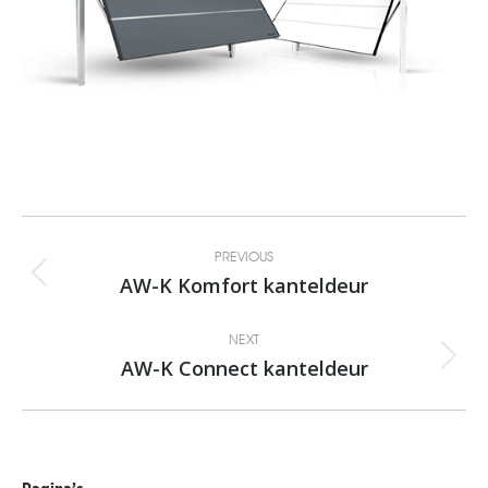
Album
PREVIOUS
navigation
AW-K Komfort kanteldeur
Previous
album:
NEXT
AW-K Connect kanteldeur
Next
album: