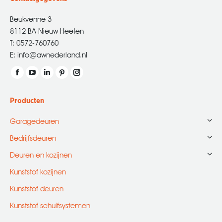
Beukvenne 3
8112 BA Nieuw Heeten
T: 0572-760760
E: info@awnederland.nl
Vind ons op:
Facebook
YouTube
Linkedin
Pinterest
Instagram
page
page
page
page
page
Producten
opens
opens
opens
opens
opens
in
in
in
in
in
Garagedeuren
new
new
new
new
new
Bedrijfsdeuren
window
window
window
window
window
Deuren en kozijnen
Kunststof kozijnen
Kunststof deuren
Kunststof schuifsystemen