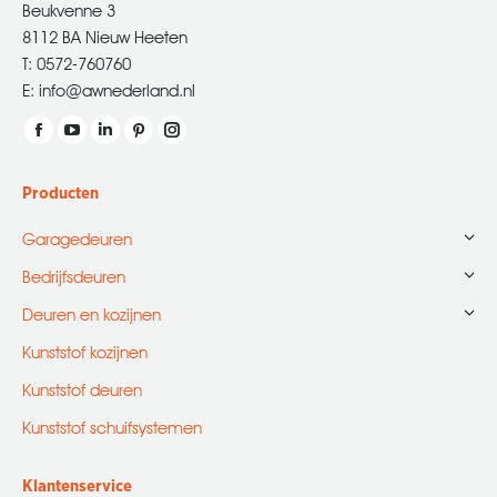
Beukvenne 3
8112 BA Nieuw Heeten
T: 0572-760760
E: info@awnederland.nl
Vind ons op:
Facebook
YouTube
Linkedin
Pinterest
Instagram
page
page
page
page
page
Producten
opens
opens
opens
opens
opens
in
in
in
in
in
Garagedeuren
new
new
new
new
new
Bedrijfsdeuren
window
window
window
window
window
Deuren en kozijnen
Kunststof kozijnen
Kunststof deuren
Kunststof schuifsystemen
Klantenservice