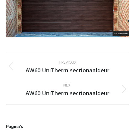
Album
PREVIOUS
navigation
AW60 UniTherm sectionaaldeur
Previous
album:
NEXT
AW60 UniTherm sectionaaldeur
Next
album:
Pagina’s