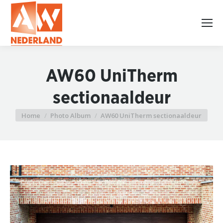
AW60 UniTherm
sectionaaldeur
Home
Photo Album
AW60 UniTherm sectionaaldeur
Je bent hier: