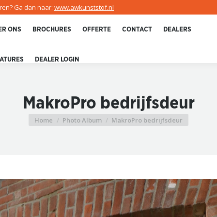
uren? Ga dan naar:
www.awkunststof.nl
ER ONS
BROCHURES
OFFERTE
CONTACT
DEALERS
ATURES
DEALER LOGIN
MakroPro bedrijfsdeur
Home
Photo Album
MakroPro bedrijfsdeur
Je bent hier: