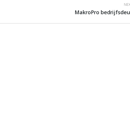
NEX
MakroPro bedrijfsdeu
Next
album: