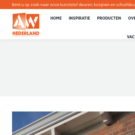
Bent u op zoek naar onze kunststof deuren, kozijnen en schuifde
HOME
INSPIRATIE
PRODUCTEN
OV
VAC