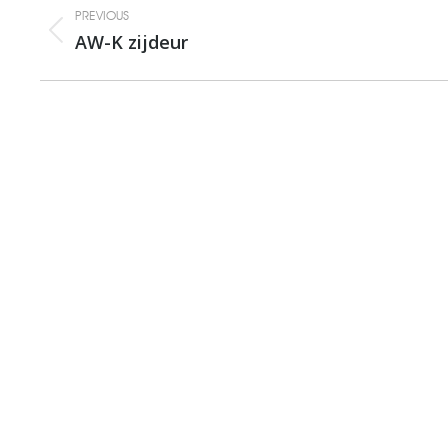
Album
PREVIOUS
navigation
AW-K zijdeur
Previous
album: