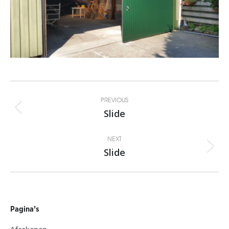
Album
PREVIOUS
navigation
Slide
Previous
album:
NEXT
Slide
Next
album:
Pagina’s