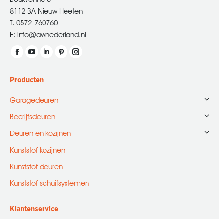
8112 BA Nieuw Heeten
T: 0572-760760
E: info@awnederland.nl
Vind ons op:
Facebook
YouTube
Linkedin
Pinterest
Instagram
page
page
page
page
page
Producten
opens
opens
opens
opens
opens
in
in
in
in
in
Garagedeuren
new
new
new
new
new
Bedrijfsdeuren
window
window
window
window
window
Deuren en kozijnen
Kunststof kozijnen
Kunststof deuren
Kunststof schuifsystemen
Klantenservice