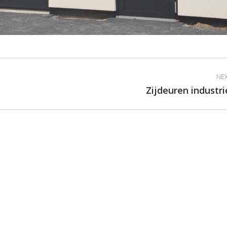
NEX
Zijdeuren industri
Next
album: