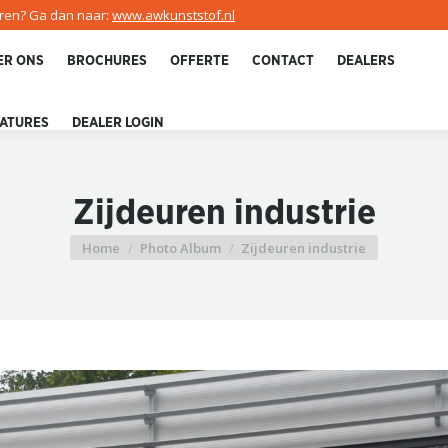
uren? Ga dan naar:
www.awkunststof.nl
ER ONS
BROCHURES
OFFERTE
CONTACT
DEALERS
ATURES
DEALER LOGIN
Zijdeuren industrie
Home
Photo Album
Zijdeuren industrie
Je bent hier: