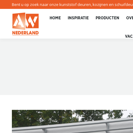
Bent u op zoek naar onze kunststof deuren, kozijnen en schuifde
HOME
INSPIRATIE
PRODUCTEN
OV
VAC